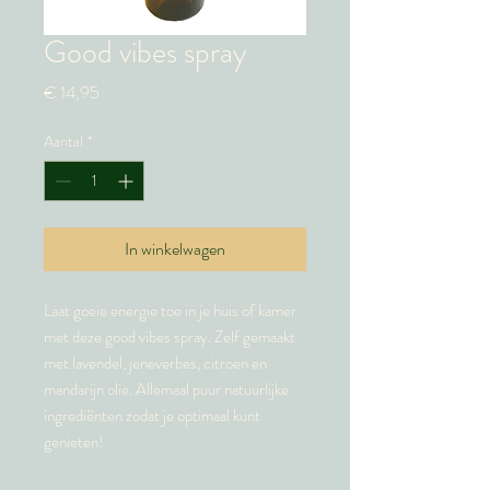
Good vibes spray
Prijs
€ 14,95
Aantal
*
In winkelwagen
Laat goeie energie toe in je huis of kamer
met deze good vibes spray. Zelf gemaakt
met lavendel, jeneverbes, citroen en
mandarijn olie. Allemaal puur natuurlijke
ingrediënten zodat je optimaal kunt
genieten!