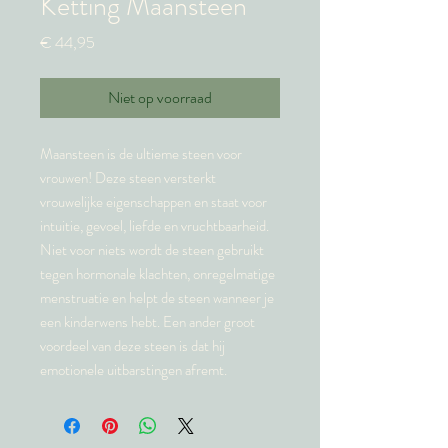
Ketting Maansteen
Prijs
€ 44,95
Niet op voorraad
Maansteen is de ultieme steen voor
vrouwen! Deze steen versterkt
vrouwelijke eigenschappen en staat voor
intuitie, gevoel, liefde en vruchtbaarheid.
Niet voor niets wordt de steen gebruikt
tegen hormonale klachten, onregelmatige
menstruatie en helpt de steen wanneer je
een kinderwens hebt. Een ander groot
voordeel van deze steen is dat hij
emotionele uitbarstingen afremt.