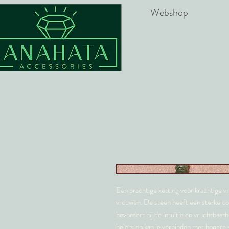
Webshop
Een prachtige ketting voor krachtige v
vrouwen. De steen heeft een sterke co
bevordert hij de intuïtie en vruchtbaar
helers en kan je verbinden met hogere 