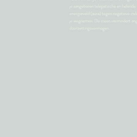
je aangeboren telepatische en helende
energieveld (aura) tegen negatieve inv
je wegnemen. De steen vermindert angs
doorzettingsvermogen.