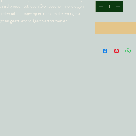
 vaardigheden tot leven.Ook bescherm je je eigen
loeden uit je omgeving en mensen die energie bij
t en geeft kracht, (zelf)vertrouwen en