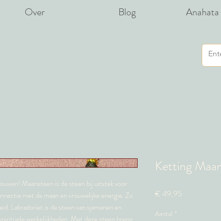
Over
Blog
Anahata 
Ketting Maan
rouwen! Maansteen is de steen bij uitstek voor
Prijs
€ 49,95
nnectie met de maan en vrouwelijke energie. Zo
heid. Labradoriet is de steen van sjamanen en
Aantal
*
spirituele werkelijkheden. Met deze steen breng