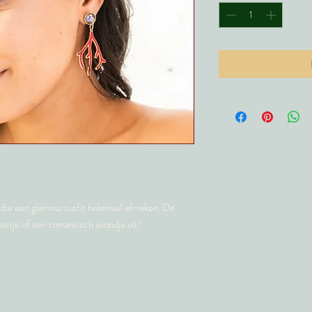
 die een glamouroutfit helemaal afmaken. De
estje of een romantisch avondje uit!