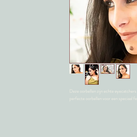
Deze oorbellen zijn echte eyecatchers
perfecte oorbellen voor een speciaal fe