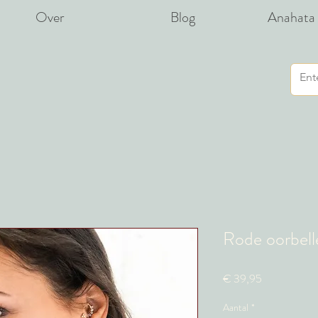
Over
Blog
Anahata 
Rode oorbell
Prijs
€ 39,95
Aantal
*