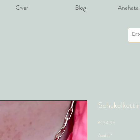
Over
Blog
Anahata 
Schakelketting
Prijs
€ 34,95
Aantal
*