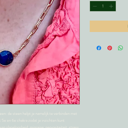
teen: de steen helpt je namelijk te verbinden met
 5e en 6e chakra zodat je inzichten kunt
an slapeloosheid, migraine, nervositeiteit, stress