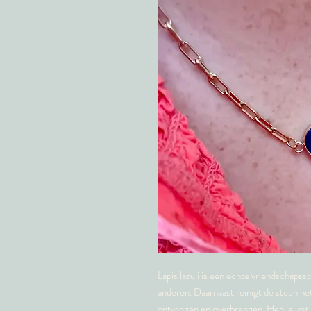
Lapis lazuli is een echte vriendschapss
anderen. Daarnaast reinigt de steen het
ontvangen en overbrengen. Heb je last v